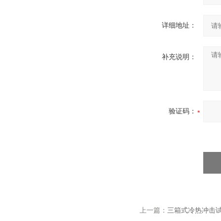
详细地址：
补充说明：
验证码：
上一篇：
三箱式冷热冲击