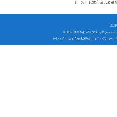
下一篇：
真空高温试验箱 
全国服
©2026 勤卓高低温试验箱专场(www.kins
地址：广东省东莞市横沥镇三江工业区一路10