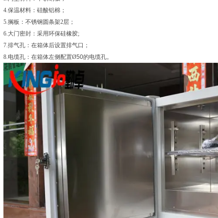
4.
保温材料：硅酸铝棉；
5.
搁板
：不锈钢圆条架2层；
6.
大门密封：采用环保硅橡胶;
7.
排气孔：在箱体后设置排气口；
8.
电缆孔：在箱体左侧配置
Ø
50
的电缆孔
。