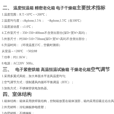
二、
主要技术指标
温度恒温箱 精密老化箱 电子干燥箱
1.
温度范围：R.T.+10℃～+200℃；
2.
温度均匀度：≤&plsmn;1.5％； <&plsmn;1.5℃（在100℃）
3.
温度波动度：≤1.0℃；
4.
工作室尺寸：350×350×400mm不含突出部分(深D×宽W×高H)；
5.
外形尺寸：约560×510×750mm(深D×宽W×高H)不含突出部分；
6.
升温时间：（环境温度25℃，空载时测得）
从室温～+200℃ <50分钟
7.
功率：约1.1KW；
8.
电源：AC220V 50Hz。
三、
空气调节
电子紧密烘箱 高温恒温试验箱 干燥老化箱
1.
采用多翼式风轮
，
加大单面水平送风温度均匀
;
2.
空气调节方式：强制通风内循环平衡调温（
BTC
）；
3.
加热方式：
不锈钢管状
电加热器
。
四、
室体结构
1.
箱体结构：箱体采用拼焊装结构，
控制箱放置在箱体顶部，箱内采用后吸左右出风
2.
外壳材料：冷轧钢板静电喷塑；
3.
内壁材料：不锈钢板；