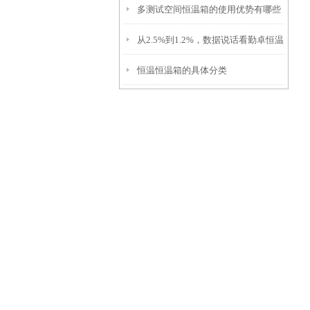
多测试空间恒温箱的使用优势有哪些
温恒温箱选型意义
从2.5%到1.2%，数据说话看勤卓恒温
恒温恒温箱的具体分类
箱品质的跨越