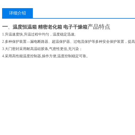
详细介绍
一
产品特点
、
温度恒温箱 精密老化箱 电子干燥箱
1.
升温速度快,升温过程中均匀，温度稳定迅速;
2.
多种
保护装置
—
漏电断路器、超温保护器、
过电流保护
等
多种
安全保护装置，提高
3.
大门密封采用耐高温硅胶条,气密性更佳,无污染；
4.
采用高性能温度控制器,操作方便,温度控制稳定可靠。