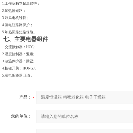
1.
工作室独立超温保护；
2.
加热器短路；
3.
鼓风电机过载；
4.
漏电短路路保护；
5.
加热回路短路保险。
七、
主要电器组件
1.
交流接触器：HCC;
2.
温度控制器：亚泰;
3.
超温保护器：腾亚;
4.
按钮开关：HONGJ;
5.
漏电断路器:正泰。
产品：
您的单位：