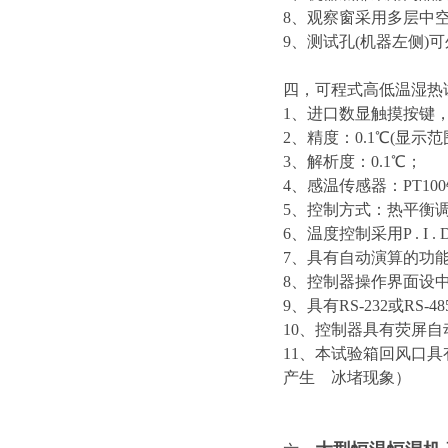
8、观察窗采用多层中
9、测试孔(机器左侧)
四，
可程式高低温湿热
1、进口数显触摸按键，
2、精度：0.1℃(显示范
3、解析度：0.1℃；
4、感温传感器：PT1
5、控制方式：热平衡
6、温度控制采用P . I 
7、具有自动演算的功
8、控制器操作界面设
9、具有RS-232或
10、控制器具有荧屏
11、本试验箱回风口
产生 冰堵现象）