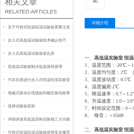
相关文章
RELATED ARTICLES
详细介绍
关于可程式恒温恒湿试验箱需要注意
步入式高低温试验箱技术确认技巧
的放置问题
步入式高低温试验箱老化房
一、
高低温实验室 恒
1、温度范围：-20℃～15
高低温试验箱制冷低温保持原理
2、温度均匀度：2℃ 
3、温度波动度：0.5℃
汽车仪表进行步入式恒温恒湿实验室
4、温度偏差:2℃
电磁式振动台现场如何确定振动效果
低温测试的好处
5、降温速率：0.7～1.2
6、升温速度：1.0～3.0℃
选择试验箱原则
7、时间设定范围：0～9
8、 噪音：＜65dB
详细讲述高低温湿热试验箱三大功能
二、
高低温实验室 恒
可程式恒温恒湿试验箱使用安全规范